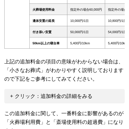
火葬場使用料金
指定外の場合60,000円
指定外の場合60
遺体安置の延長
10,000円/1日
10,800円/1日
付き添い安置
50,000円/1日
54,000円/1日
50km以上の寝台車
5,400円/10km
5,400円/10km
上記の追加料金の項目の意味がわからない場合は、
「小さなお葬式」がわかりやすく説明しております
ので下記をご参考にしてみてください。
+ クリック：追加料金の詳細をみる
この追加料金に関して、一番料金に影響があるのが
「火葬場利用費」と「斎場使用料の超過費」になり