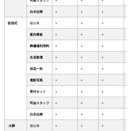
司会スタッフ
×
×
×
×
白木位牌
×
×
×
×
告別式
寝台車
×
×
○
○
案内看板
×
×
○
○
葬儀場利用料
×
×
○
○
生花祭壇
×
×
○
○
供花一対
×
×
○
○
遺影写真
×
×
○
○
受付セット
×
×
○
○
司会スタッフ
×
×
○
○
白木位牌
×
×
○
○
火葬
寝台車
○
○
○
○