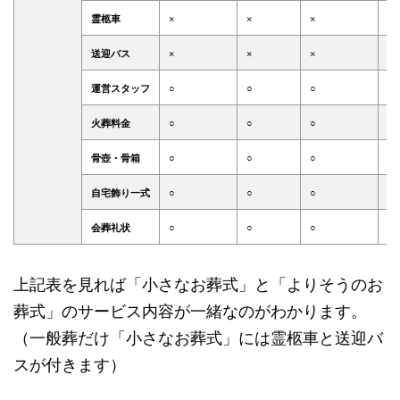
霊柩車
×
×
×
×
送迎バス
×
×
×
×
運営スタッフ
○
○
○
○
火葬料金
○
○
○
○
骨壺・骨箱
○
○
○
○
自宅飾り一式
○
○
○
○
会葬礼状
○
○
○
○
上記表を見れば「小さなお葬式」と「よりそうのお
葬式」のサービス内容が一緒なのがわかります。
（一般葬だけ「小さなお葬式」には霊柩車と送迎バ
スが付きます）