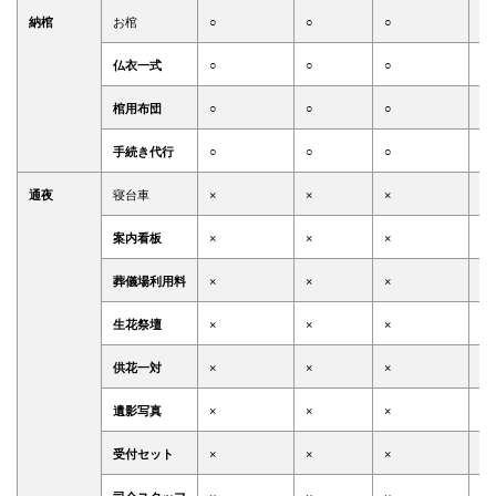
納棺
お棺
○
○
○
○
仏衣一式
○
○
○
○
棺用布団
○
○
○
○
手続き代行
○
○
○
○
通夜
寝台車
×
×
×
×
案内看板
×
×
×
×
葬儀場利用料
×
×
×
×
生花祭壇
×
×
×
×
供花一対
×
×
×
×
遺影写真
×
×
×
×
受付セット
×
×
×
×