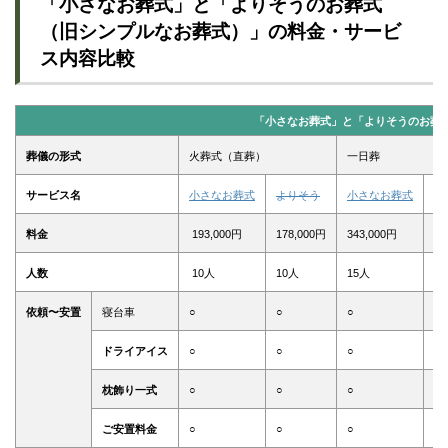
「小さなお葬式」と「よりそうのお葬式
（旧シンプルなお葬式）」の料金・サービ
ス内容比較
「小さなお葬式」と「よりそうのお葬
葬儀の形式
火葬式（直葬）
一日葬
サービス名
小さなお葬式
よりそう
小さなお葬式
よ
料金
193,000円
178,000円
343,000円
31
人数
10人
10人
15人
1
依頼〜安置
寝台車
○
○
○
○
ドライアイス
○
○
○
○
枕飾り一式
○
○
○
○
ご安置料金
○
○
○
○